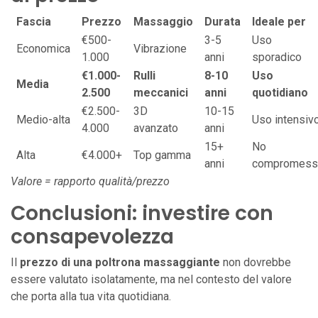
Fascia
Prezzo
Massaggio
Durata
Ideale per
€500-
3-5
Uso
Economica
Vibrazione
1.000
anni
sporadico
€1.000-
Rulli
8-10
Uso
Media
2.500
meccanici
anni
quotidiano
€2.500-
3D
10-15
Medio-alta
Uso intensiv
4.000
avanzato
anni
15+
No
Alta
€4.000+
Top gamma
anni
compromess
Valore = rapporto qualità/prezzo
Conclusioni: investire con
consapevolezza
Il
prezzo di una poltrona massaggiante
non dovrebbe
essere valutato isolatamente, ma nel contesto del valore
che porta alla tua vita quotidiana.