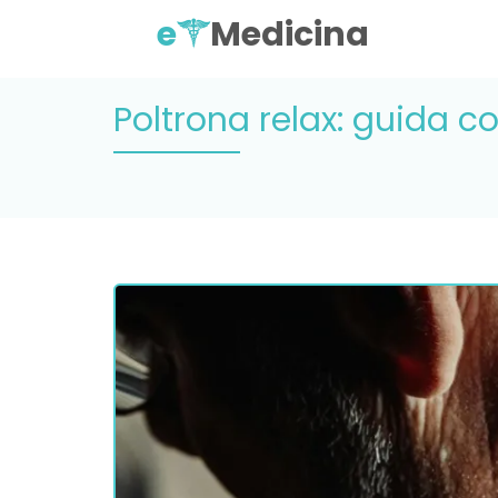
e
Medicina
Poltrona relax: guida c