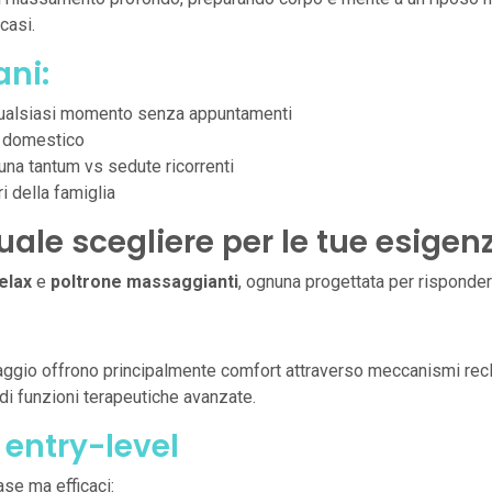
casi.
ani:
n qualsiasi momento senza appuntamenti
e domestico
una tantum vs sedute ricorrenti
ri della famiglia
uale scegliere per le tue esigen
elax
e
poltrone massaggianti
, ognuna progettata per risponde
gio offrono principalmente comfort attraverso meccanismi recli
di funzioni terapeutiche avanzate.
entry-level
ase ma efficaci: