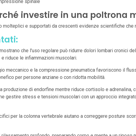
mpressione spinale
perché investire in una poltron
 molteplici e supportati da crescenti evidenze scientifiche che n
tati:
 dimostrano che l'uso regolare può ridurre dolori lombari cronici 
 e riduce le infiammazioni muscolari.
gio meccanico e la compressione pneumatica favoriscono il fluss
benefico per persone anziane o con ridotta mobilità.
a produzione di endorfine mentre riduce cortisolo e adrenalina, co
 gestire stress e tensioni muscolari con un approccio integrato
ifici per la colonna vertebrale aiutano a correggere posture scor
 il rilassamento profondo, preparando corpo e mente a un riposo n