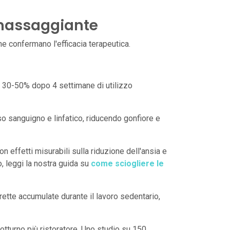
a massaggiante
e confermano l'efficacia terapeutica.
del 30-50% dopo 4 settimane di utilizzo
o sanguigno e linfatico, riducendo gonfiore e
n effetti misurabili sulla riduzione dell'ansia e
, leggi la nostra guida su
come sciogliere le
rette accumulate durante il lavoro sedentario,
otturno più ristoratore. Uno studio su 150