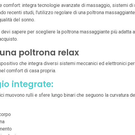
e comfort: integra tecnologie avanzate di massaggio, sistemi di 
 recenti studi, l'utilizzo regolare di una poltrona massaggiante p
qualità del sonno.
 devi sapere per scegliere la poltrona massaggiante più adatta al
'acquisto.
una poltrona relax
positivo che integra diversi sistemi meccanici ed elettronici pe
nel comfort di casa propria.
o integrate:
rici muovono rulli e sfere lungo binari che seguono la curvatura d
 corpo
ena
amento