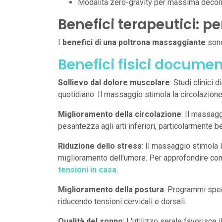
Modalità zero-gravity per massima deco
Benefici terapeutici: 
I
benefici di una poltrona massaggiante
sono
Benefici fisici documen
Sollievo dal dolore muscolare
: Studi clinici
quotidiano. Il massaggio stimola la circolazione
Miglioramento della circolazione
: Il massag
pesantezza agli arti inferiori, particolarmente 
Riduzione dello stress
: Il massaggio stimola l
miglioramento dell'umore. Per approfondire come
tensioni in casa
.
Miglioramento della postura
: Programmi spec
riducendo tensioni cervicali e dorsali.
Qualità del sonno
: L'utilizzo serale favorisce