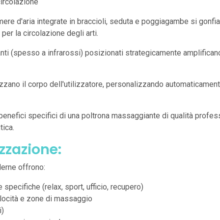
 circolazione
mere d'aria integrate in braccioli, seduta e poggiagambe si gonf
er la circolazione degli arti.
anti (spesso a infrarossi) posizionati strategicamente amplifican
izzano il corpo dell'utilizzatore, personalizzando automaticamen
benefici specifici di una poltrona massaggiante di qualità profess
tica.
zzazione:
rne offrono:
pecifiche (relax, sport, ufficio, recupero)
velocità e zone di massaggio
i)