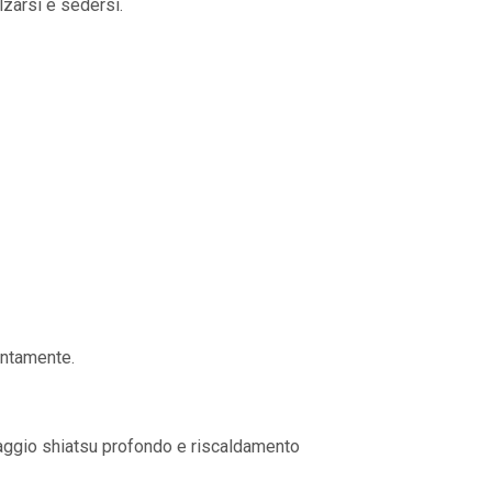
lzarsi e sedersi.
entamente.
ssaggio shiatsu profondo e riscaldamento