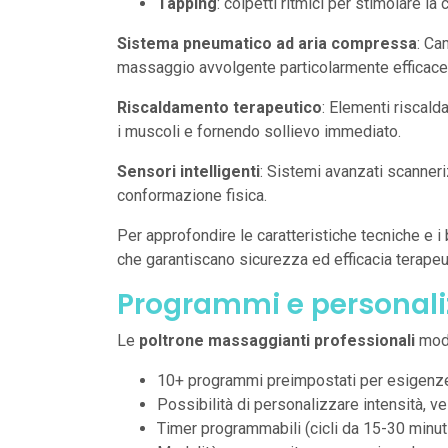
Tapping
: colpetti ritmici per stimolare la
Sistema pneumatico ad aria compressa
: Ca
massaggio avvolgente particolarmente efficace p
Riscaldamento terapeutico
: Elementi riscald
i muscoli e fornendo sollievo immediato.
Sensori intelligenti
: Sistemi avanzati scanner
conformazione fisica.
Per approfondire le caratteristiche tecniche e i 
che garantiscano sicurezza ed efficacia terapeu
Programmi e personali
Le
poltrone massaggianti professionali
mode
10+ programmi preimpostati per esigenze s
Possibilità di personalizzare intensità, 
Timer programmabili (cicli da 15-30 minut