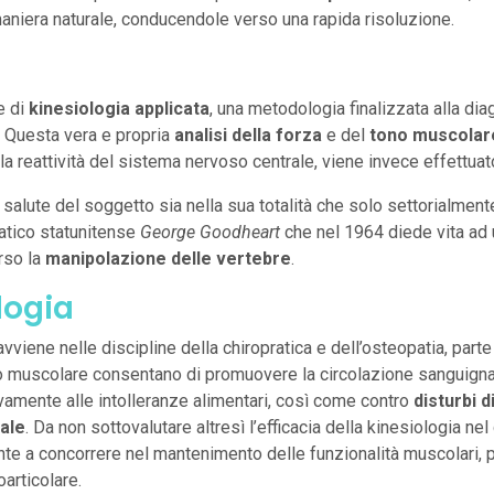
maniera naturale, conducendole verso una rapida risoluzione.
e di
kinesiologia applicata
, una metodologia finalizzata alla di
. Questa vera e propria
analisi della forza
e del
tono muscolar
a reattività del sistema nervoso centrale, viene invece effettuat
 salute del soggetto sia nella sua totalità che solo settorialment
ratico statunitense
George Goodheart
che nel 1964 diede vita ad 
erso la
manipolazione delle vertebre
.
logia
viene nelle discipline della chiropratica e dell’osteopatia, par
no muscolare consentano di promuovere la circolazione sanguigna e 
ivamente alle intolleranze alimentari, così come contro
disturbi d
ale
. Da non sottovalutare altresì l’efficacia della kinesiologia nel
te a concorrere nel mantenimento delle funzionalità muscolari, 
oarticolare.