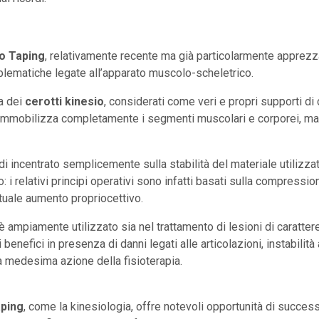
o Taping
, relativamente recente ma già particolarmente apprezza
oblematiche legate all’apparato muscolo-scheletrico.
ia dei
cerotti kinesio
, considerati come veri e propri supporti di
non immobilizza completamente i segmenti muscolari e corporei, 
di incentrato semplicemente sulla stabilità del materiale utilizzat
io: i relativi principi operativi sono infatti basati sulla compress
tuale aumento propriocettivo.
 ampiamente utilizzato sia nel trattamento di lesioni di carattere 
 benefici in presenza di danni legati alle articolazioni, instabilità 
a medesima azione della fisioterapia.
aping
, come la kinesiologia, offre notevoli opportunità di success