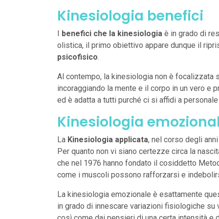
Kinesiologia benefici
I
benefici che la kinesiologia
è in grado di res
olistica, il primo obiettivo appare dunque il ripr
psicofisico
.
Al contempo, la kinesiologia non è focalizzata s
incoraggiando la mente e il corpo in un vero e 
ed è adatta a tutti purché ci si affidi a personale
Kinesiologia emoziona
La
Kinesiologia applicata
, nel corso degli ann
Per quanto non vi siano certezze circa la nascita
che nel 1976 hanno fondato il cosiddetto Meto
come i muscoli possono rafforzarsi e indebolirsi 
La kinesiologia emozionale è esattamente que
in grado di innescare variazioni fisiologiche su 
così come dai pensieri di una certa intensità e da