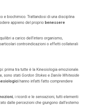
gico e biochimico. Trattandosi di una disciplina
i godere appieno del proprio
benessere
ilibri a carico dell’intero organismo,
articolari controindicazioni o effetti collaterali
ipi: prima tra tutte è la Kinesiologia emozionale.
ne, sono stati
Gordon Stokes
e
Danile Whiteside
nesiologici
hanno infatti fatto comprendere
emozioni
, i ricordi e le sensazioni, tutti elementi
enzato dalle percezioni che giungono dall’esterno