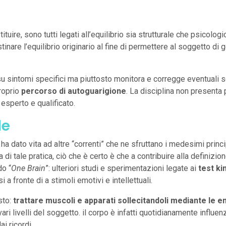
tituire, sono tutti legati all’equilibrio sia strutturale che psicolo
istinare l’equilibrio originario al fine di permettere al soggetto d
u sintomi specifici ma piuttosto monitora e corregge eventuali squ
proprio
percorso di autoguarigione
. La disciplina non presenta p
 esperto e qualificato.
le
i ha dato vita ad altre “correnti” che ne sfruttano i medesimi princ
 di tale pratica, ciò che è certo è che a contribuire alla definizio
do “
One Brain
”: ulteriori studi e sperimentazioni legate ai
test ki
a fronte di a stimoli emotivi e intellettuali.
sto:
trattare muscoli e apparati sollecitandoli mediante le 
vari livelli del soggetto. il corpo è infatti quotidianamente influ
i ricordi.