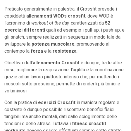
Praticato generalmente in palestra, il Crossfit prevede i
cosiddetti
allenamenti WODs crossfit
, dove WOD è
l'acronimo di
workout of the day,
caratterizzati da
52
esercizi differenti
quali ad esempio i pull-up, i push-up, e
gli snatch, sempre realizzati in sequenza in modo tale da
sviluppare la
potenza muscolare
, promuovendo al
contempo la
forza
e la
resistenza
.
Obiettivo dell’
allenamento Crossfit
è dunque, tra le altre
cose, migliorare la respirazione, l’agilità e la coordinazione,
grazie ad un lavoro piuttosto intenso che, pur mettendo i
muscoli sotto pressione, permette di renderli più tonici e
voluminosi.
Con la pratica di
esercizi Crossfit
in maniera regolare e
costante è dunque possibile riscontrare benefici fisici
tangibili ma anche mentali, dati dallo scioglimento delle
tensioni e dello stress. Tuttavia i
fitness crossfit
workouts
devono essere effettuati sempre sotto stretto